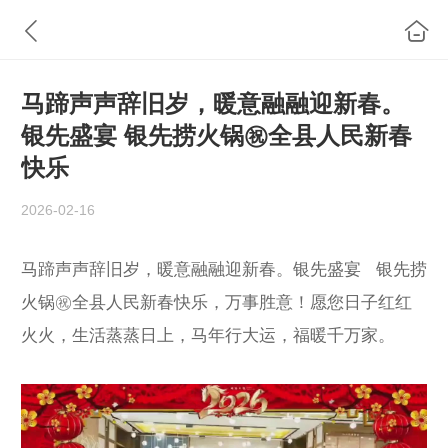
​马蹄声声辞旧岁，暖意融融迎新春。
银先盛宴 银先捞火锅㊗️全县人民新春
快乐
2026-02-16
马蹄声声辞旧岁，暖意融融迎新春。银先盛宴 银先捞
火锅㊗️全县人民新春快乐，万事胜意！愿您日子红红
火火，生活蒸蒸日上，马年行大运，福暖千万家。