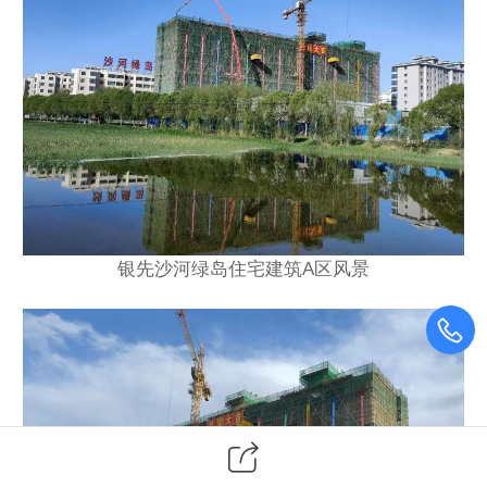
银先沙河绿岛住宅建筑A区风景